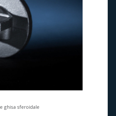
 e ghisa sferoidale